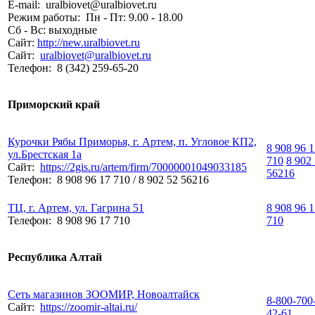
E-mail:
uralbiovet@uralbiovet.ru
Режим работы:
Пн - Пт: 9.00 - 18.00
Сб - Вс: выходные
Сайт:
http://new.uralbiovet.ru
Сайт:
uralbiovet@uralbiovet.ru
Телефон:
8 (342) 259-65-20
Приморский край
Курочки Рябы Приморья, г. Артем, п. Угловое КП2,
8 908 96 
ул.Брестская 1а
710
8 902
Сайт:
https://2gis.ru/artem/firm/70000001049033185
56216
Телефон:
8 908 96 17 710 / 8 902 52 56216
ТЦ, г. Артем, ул. Гагрина 51
8 908 96 
Телефон:
8 908 96 17 710
710
Республика Алтай
Сеть магазинов ЗООМИР, Новоалтайск
8-800-700
Сайт:
https://zoomir-altai.ru/
42-61