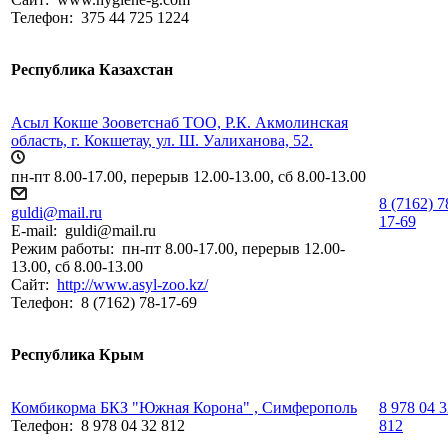
Телефон:
375 44 725 1224
Республика Казахстан
Асыл Кокше Зооветснаб ТОО, Р.К. Акмолинская
область, г. Кокшетау, ул. Ш. Уалиханова, 52.
пн-пт 8.00-17.00, перерыв 12.00-13.00, сб 8.00-13.00
8 (7162) 7
guldi@mail.ru
17-69
E-mail:
guldi@mail.ru
Режим работы:
пн-пт 8.00-17.00, перерыв 12.00-
13.00, сб 8.00-13.00
Сайт:
http://www.asyl-zoo.kz/
Телефон:
8 (7162) 78-17-69
Республика Крым
Комбикорма БКЗ "Южная Корона" , Симферополь
8 978 04 
Телефон:
8 978 04 32 812
812