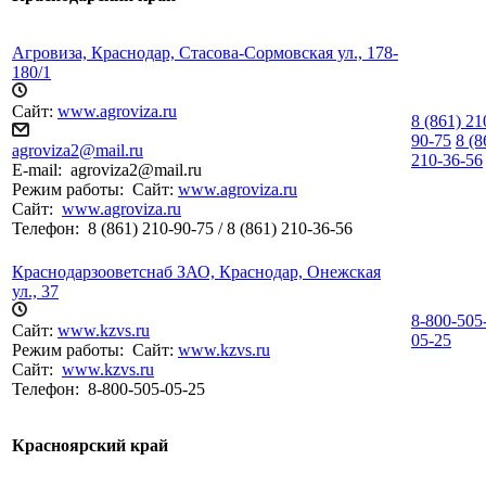
Агровиза, Краснодар, Стасова-Сормовская ул., 178-
180/1
Сайт:
www.agroviza.ru
8 (861) 21
90-75
8 (8
agroviza2@mail.ru
210-36-56
E-mail:
agroviza2@mail.ru
Режим работы:
Сайт:
www.agroviza.ru
Сайт:
www.agroviza.ru
Телефон:
8 (861) 210-90-75 / 8 (861) 210-36-56
Краснодарзооветснаб ЗАО, Краснодар, Онежская
ул., 37
8-800-505
Сайт:
www.kzvs.ru
05-25
Режим работы:
Сайт:
www.kzvs.ru
Сайт:
www.kzvs.ru
Телефон:
8-800-505-05-25
Красноярский край