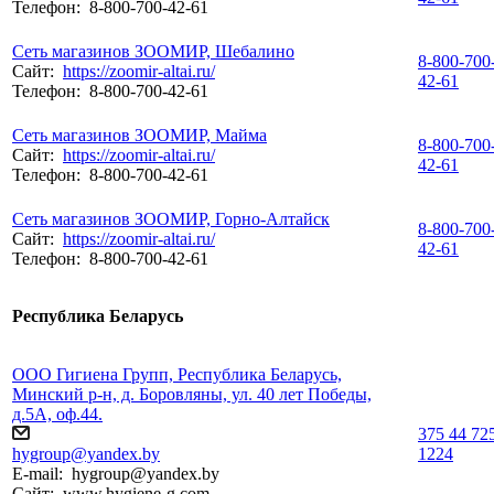
Телефон:
8-800-700-42-61
Сеть магазинов ЗООМИР, Шебалино
8-800-700
Сайт:
https://zoomir-altai.ru/
42-61
Телефон:
8-800-700-42-61
Сеть магазинов ЗООМИР, Майма
8-800-700
Сайт:
https://zoomir-altai.ru/
42-61
Телефон:
8-800-700-42-61
Сеть магазинов ЗООМИР, Горно-Алтайск
8-800-700
Сайт:
https://zoomir-altai.ru/
42-61
Телефон:
8-800-700-42-61
Республика Беларусь
ООО Гигиена Групп, Республика Беларусь,
Минский р-н, д. Боровляны, ул. 40 лет Победы,
д.5А, оф.44.
375 44 72
hygroup@yandex.by
1224
E-mail:
hygroup@yandex.by
Сайт:
www.hygiene-g.com