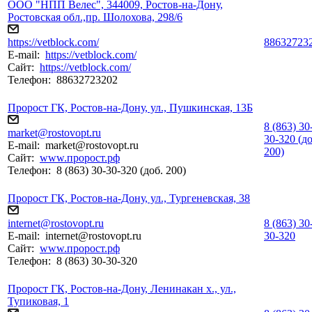
ООО "НПП Велес", 344009, Ростов-на-Дону,
Ростовская обл.,пр. Шолохова, 298/6
https://vetblock.com/
88632723
E-mail:
https://vetblock.com/
Сайт:
https://vetblock.com/
Телефон:
88632723202
Пророст ГК, Ростов-на-Дону, ул., Пушкинская, 13Б
8 (863) 30
market@rostovopt.ru
30-320 (до
E-mail:
market@rostovopt.ru
200)
Сайт:
www.пророст.рф
Телефон:
8 (863) 30-30-320 (доб. 200)
Пророст ГК, Ростов-на-Дону, ул., Тургеневская, 38
internet@rostovopt.ru
8 (863) 30
E-mail:
internet@rostovopt.ru
30-320
Сайт:
www.пророст.рф
Телефон:
8 (863) 30-30-320
Пророст ГК, Ростов-на-Дону, Ленинакан х., ул.,
Тупиковая, 1