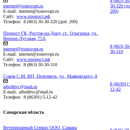
8 (863) 30
internet@rostovopt.ru
30-320 (до
E-mail:
internet@rostovopt.ru
200)
Сайт:
www.пророст.рф
Телефон:
8 (863) 30-30-320 (доб. 200)
Пророст ГК, Ростов-на-Дону, ст., Ольгинка, ул.,
Верхне-Луговая, 75А
8 (863) 30
internet@rostovopt.ru
30-310
E-mail:
internet@rostovopt.ru
Сайт:
www.пророст.рф
Телефон:
8 (863) 30-30-310
Соков С.М. ИП, Цимлянск, ул., Маяковского, 8
8 (86391) 
aibolitivc@mail.ru
12-42
E-mail:
aibolitivc@mail.ru
Телефон:
8 (86391) 5-12-42
Самарская область
Ветеринарный Сервис ООО, Самара