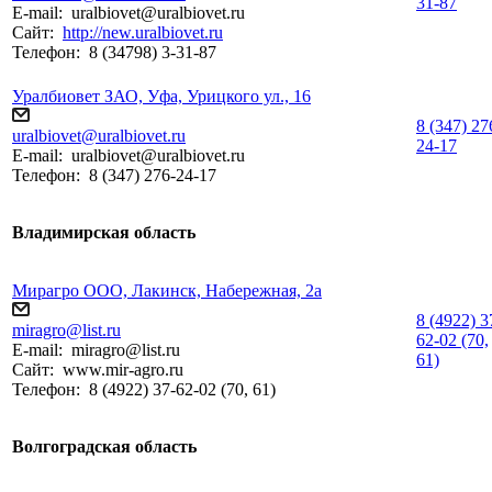
31-87
E-mail:
uralbiovet@uralbiovet.ru
Сайт:
http://new.uralbiovet.ru
Телефон:
8 (34798) 3-31-87
Уралбиовет ЗАО, Уфа, Урицкого ул., 16
8 (347) 27
uralbiovet@uralbiovet.ru
24-17
E-mail:
uralbiovet@uralbiovet.ru
Телефон:
8 (347) 276-24-17
Владимирская область
Мирагро ООО, Лакинск, Набережная, 2а
8 (4922) 3
miragro@list.ru
62-02 (70,
E-mail:
miragro@list.ru
61)
Сайт:
www.mir-agro.ru
Телефон:
8 (4922) 37-62-02 (70, 61)
Волгоградская область