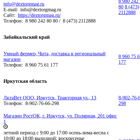
8 980 242
info@deztorgmag.ru
80
8 (473)
E-mail:
info@deztorgmag.ru
2112888
Сайт:
https://deztorgmag.ru/
Телефон:
8 980 242 80 80 / 8 (473) 2112888
Забайкальский край
Умный фермер, Чита, доставка в региональный
8 960 75 
магазин
177
Телефон:
8 960 75 61 177
Иркутская область
ЛктаВет ООО, Иркутск, Тракторная ул., 13
8-902-76-
Телефон:
8-902-76-66-298
298
Магазин РостОК, г. Иркутск, ул. Полярная, 201 офис
1
летний период с 9:00 до 17:00 осень-зима-весна с
10:00 до 18:00 выходной: воскресенье