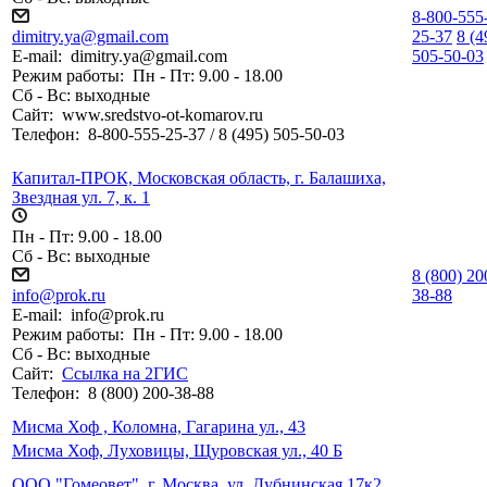
8-800-555
dimitry.ya@gmail.com
25-37
8 (4
E-mail:
dimitry.ya@gmail.com
505-50-03
Режим работы:
Пн - Пт: 9.00 - 18.00
Сб - Вс: выходные
Сайт:
www.sredstvo-ot-komarov.ru
Телефон:
8-800-555-25-37 / 8 (495) 505-50-03
Капитал-ПРОК, Московская область, г. Балашиха,
Звездная ул. 7, к. 1
Пн - Пт: 9.00 - 18.00
Сб - Вс: выходные
8 (800) 20
info@prok.ru
38-88
E-mail:
info@prok.ru
Режим работы:
Пн - Пт: 9.00 - 18.00
Сб - Вс: выходные
Сайт:
Ссылка на 2ГИС
Телефон:
8 (800) 200-38-88
Мисма Хоф , Коломна, Гагарина ул., 43
Мисма Хоф, Луховицы, Щуровская ул., 40 Б
ООО "Гомеовет", г. Москва, ул. Дубнинская 17к2