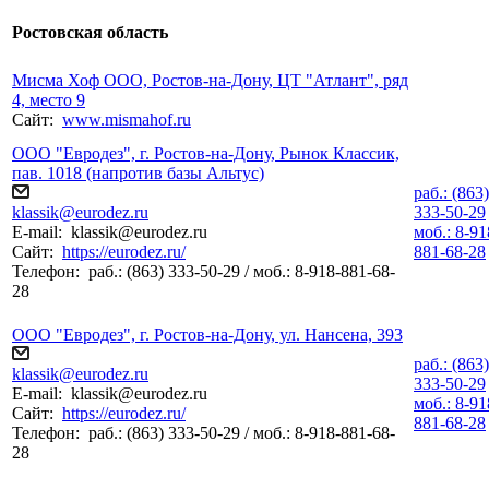
Ростовская область
Мисма Хоф ООО, Ростов-на-Дону, ЦТ "Атлант", ряд
4, место 9
Сайт:
www.mismahof.ru
ООО "Евродез", г. Ростов-на-Дону, Рынок Классик,
пав. 1018 (напротив базы Альтус)
раб.: (863)
klassik@eurodez.ru
333-50-29
E-mail:
klassik@eurodez.ru
моб.: 8-91
Сайт:
https://eurodez.ru/
881-68-28
Телефон:
раб.: (863) 333-50-29 / моб.: 8-918-881-68-
28
ООО "Евродез", г. Ростов-на-Дону, ул. Нансена, 393
раб.: (863)
klassik@eurodez.ru
333-50-29
E-mail:
klassik@eurodez.ru
моб.: 8-91
Сайт:
https://eurodez.ru/
881-68-28
Телефон:
раб.: (863) 333-50-29 / моб.: 8-918-881-68-
28