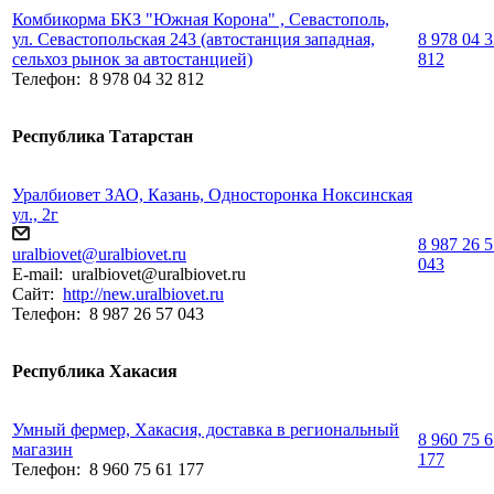
Комбикорма БКЗ "Южная Корона" , Севастополь,
ул. Севастопольская 243 (автостанция западная,
8 978 04 
сельхоз рынок за автостанцией)
812
Телефон:
8 978 04 32 812
Республика Татарстан
Уралбиовет ЗАО, Казань, Односторонка Ноксинская
ул., 2г
8 987 26 
uralbiovet@uralbiovet.ru
043
E-mail:
uralbiovet@uralbiovet.ru
Сайт:
http://new.uralbiovet.ru
Телефон:
8 987 26 57 043
Республика Хакасия
Умный фермер, Хакасия, доставка в региональный
8 960 75 
магазин
177
Телефон:
8 960 75 61 177