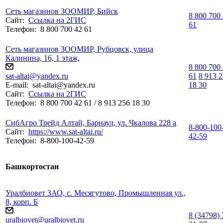
Сеть магазинов ЗООМИР, Бийск
8 800 700
Сайт:
Ссылка на 2ГИС
61
Телефон:
8 800 700 42 61
Сеть магазинов ЗООМИР, Рубцовск, ​улица
Калинина, 16​, 1 этаж,
8 800 700
sat-altai@yandex.ru
61
8 913 
E-mail:
sat-altai@yandex.ru
18 30
Сайт:
Ссылка на 2ГИС
Телефон:
8 800 700 42 61 / 8 913 256 18 30
СибАгро Трейд Алтай, Барнаул, ул. Чкалова 228 а
8-800-100
Сайт:
https://www.sat-altai.ru/
42-59
Телефон:
8-800-100-42-59
Башкортостан
Уралбиовет ЗАО, с. Месягутово, Промышленная ул.,
8, корп. Б
8 (34798) 
uralbiovet@uralbiovet.ru