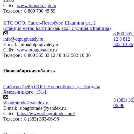
20:00
Сайт:
www.tornado-spb.ru
Телефон:
8 800 700 45 59
ИТС ООО, Санкт-Петербург, Шкапина ул., 2
(станция метро Балтийская, вход с улицы Шпапина)
8 800 555
info@otpugivately.ru
12
8 812
E-mail:
info@otpugivately.ru
502-10-36
Сайт:
www.otpugivately.ru
Телефон:
8 800 555 33 12 / 8 812 502-10-36
Новосибирская область
СибагроТрейд ООО, Новосибирск, ул. Богдана
Хмельницкого, 131/1
8 (383) 36
sibagrotrade@yandex.ru
06-96
E-mail:
sibagrotrade@yandex.ru
Сайт:
https://www.sibagrotrade.com/
Телефон:
8 (383) 363-06-96