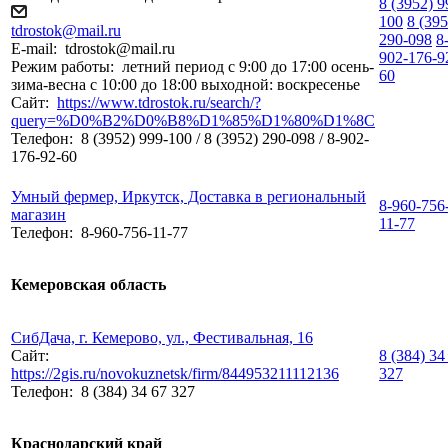
8 (3952) 9
100
8 (395
tdrostok@mail.ru
290-098
8
E-mail:
tdrostok@mail.ru
902-176-9
Режим работы:
летний период с 9:00 до 17:00 осень-
60
зима-весна с 10:00 до 18:00 выходной: воскресенье
Сайт:
https://www.tdrostok.ru/search/?
query=%D0%B2%D0%B8%D1%85%D1%80%D1%8C
Телефон:
8 (3952) 999-100 / 8 (3952) 290-098 / 8-902-
176-92-60
Умный фермер, Иркутск, Доставка в региональный
8-960-756
магазин
11-77
Телефон:
8-960-756-11-77
Кемеровская область
СибДача, г. Кемерово, ул., Фестивальная, 16
Сайт:
8 (384) 34
https://2gis.ru/novokuznetsk/firm/844953211112136
327
Телефон:
8 (384) 34 67 327
Краснодарский край