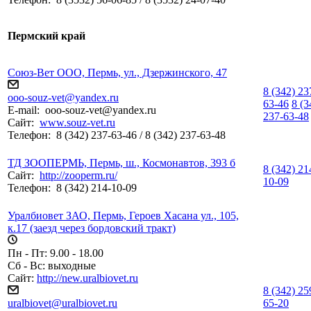
Пермский край
Союз-Вет ООО, Пермь, ул., Дзержинского, 47
8 (342) 23
ooo-souz-vet@yandex.ru
63-46
8 (3
E-mail:
ooo-souz-vet@yandex.ru
237-63-48
Сайт:
www.souz-vet.ru
Телефон:
8 (342) 237-63-46 / 8 (342) 237-63-48
ТД ЗООПЕРМЬ, Пермь, ш., Космонавтов, 393 б
8 (342) 21
Сайт:
http://zooperm.ru/
10-09
Телефон:
8 (342) 214-10-09
Уралбиовет ЗАО, Пермь, Героев Хасана ул., 105,
к.17 (заезд через бордовский тракт)
Пн - Пт: 9.00 - 18.00
Сб - Вс: выходные
Сайт:
http://new.uralbiovet.ru
8 (342) 25
uralbiovet@uralbiovet.ru
65-20