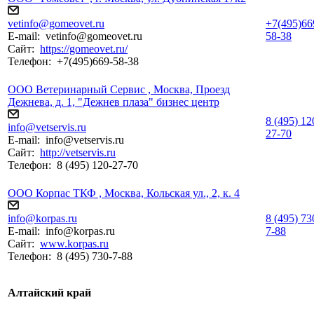
vetinfo@gomeovet.ru
+7(495)66
E-mail:
vetinfo@gomeovet.ru
58-38
Сайт:
https://gomeovet.ru/
Телефон:
+7(495)669-58-38
ООО Ветеринарный Сервис , Москва, Проезд
Дежнева, д. 1, "Дежнев плаза" бизнес центр
8 (495) 12
info@vetservis.ru
27-70
E-mail:
info@vetservis.ru
Сайт:
http://vetservis.ru
Телефон:
8 (495) 120-27-70
ООО Корпас ТКФ , Москва, Кольская ул., 2, к. 4
info@korpas.ru
8 (495) 73
E-mail:
info@korpas.ru
7-88
Сайт:
www.korpas.ru
Телефон:
8 (495) 730-7-88
Алтайский край