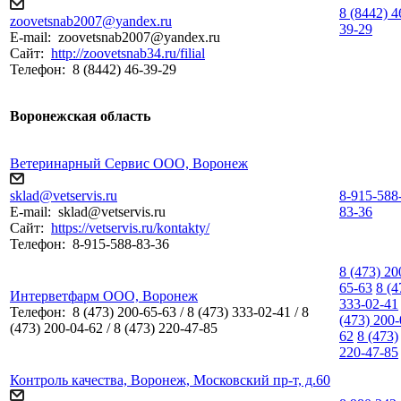
8 (8442) 4
zoovetsnab2007@yandex.ru
39-29
E-mail:
zoovetsnab2007@yandex.ru
Сайт:
http://zoovetsnab34.ru/filial
Телефон:
8 (8442) 46-39-29
Воронежская область
Ветеринарный Сервис ООО, Воронеж
sklad@vetservis.ru
8-915-588
E-mail:
sklad@vetservis.ru
83-36
Сайт:
https://vetservis.ru/kontakty/
Телефон:
8-915-588-83-36
8 (473) 20
65-63
8 (4
Интерветфарм ООО, Воронеж
333-02-41
Телефон:
8 (473) 200-65-63 / 8 (473) 333-02-41 / 8
(473) 200-
(473) 200-04-62 / 8 (473) 220-47-85
62
8 (473)
220-47-85
Контроль качества, Воронеж, Московский пр-т, д.60