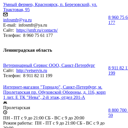
Умный фермер, Красноярск, п. Березовский, ул.
Трактовая, 95
8 960 75 
infosmfr@ya.ru
177
E-mail:
infosmfr@ya.ru
Сайт:
https://smfr.ru/contacts/
Телефон:
8 960 75 61 177
Ленинградская область
Ветеринарный Сервис ООО, Санкт-Петербург
8 911 82 1
Сайт:
http://vetservis.ru
199
Телефон:
8 911 82 11 199
Интернет-магазин "Торнадо", Санкт-Петербург, м.
Пролетарская пр. Обуховской Обороны, д. 116, корп
1 лит. Е ТК "Нева", 2-й этаж, отдел 201-А
Пролетарская
8 800 700
59
ПН - ПТ с 9 до 21:00 СБ - ВС с 9 до 20:00
Режим работы:
ПН - ПТ с 9 до 21:00 СБ - ВС с 9 до