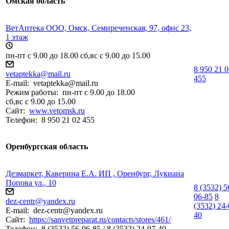
Омская область
ВетАптека ООО, Омск, Семиреченская, 97, офис 23,
1 этаж
пн-пт с 9.00 до 18.00 сб,вс с 9.00 до 15.00
8 950 21 
vetaptekka@mail.ru
455
E-mail:
vetaptekka@mail.ru
Режим работы:
пн-пт с 9.00 до 18.00
сб,вс с 9.00 до 15.00
Сайт:
www.vetomsk.ru
Телефон:
8 950 21 02 455
Оренбургская область
Дезмаркет, Каверина Е.А. ИП , Оренбург, Лукиана
Попова ул., 10
8 (3532) 5
06-85
8
dez-centr@yandex.ru
(3532) 24-
E-mail:
dez-centr@yandex.ru
40
Сайт:
https://sanvetpreparat.ru/contacts/stores/461/
Телефон:
8 (3532) 56-06-85 / 8 (3532) 24-07-40