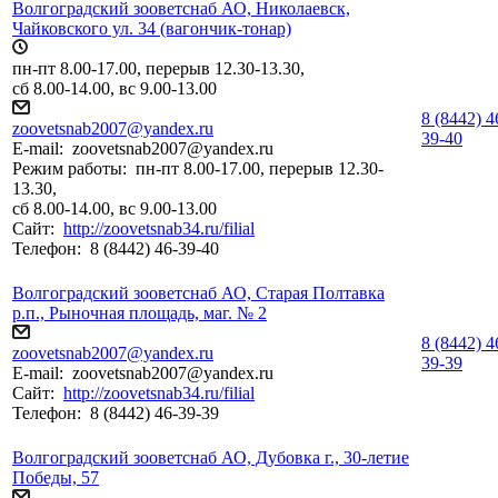
Волгоградский зооветснаб АО, Николаевск,
Чайковского ул. 34 (вагончик-тонар)
пн-пт 8.00-17.00, перерыв 12.30-13.30,
сб 8.00-14.00, вс 9.00-13.00
8 (8442) 4
zoovetsnab2007@yandex.ru
39-40
E-mail:
zoovetsnab2007@yandex.ru
Режим работы:
пн-пт 8.00-17.00, перерыв 12.30-
13.30,
сб 8.00-14.00, вс 9.00-13.00
Сайт:
http://zoovetsnab34.ru/filial
Телефон:
8 (8442) 46-39-40
Волгоградский зооветснаб АО, Старая Полтавка
р.п., Рыночная площадь, маг. № 2
8 (8442) 4
zoovetsnab2007@yandex.ru
39-39
E-mail:
zoovetsnab2007@yandex.ru
Сайт:
http://zoovetsnab34.ru/filial
Телефон:
8 (8442) 46-39-39
Волгоградский зооветснаб АО, Дубовка г., 30-летие
Победы, 57